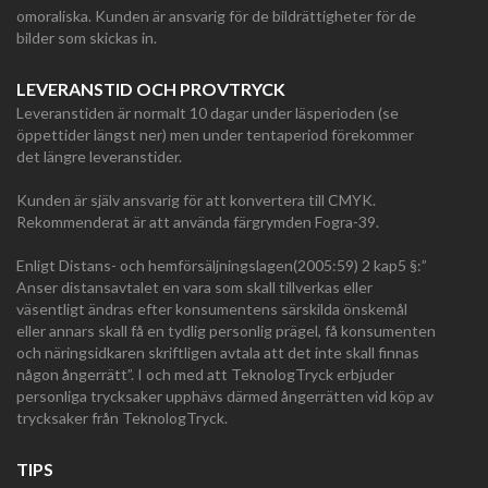
omoraliska. Kunden är ansvarig för de bildrättigheter för de
bilder som skickas in.
LEVERANSTID OCH PROVTRYCK
Leveranstiden är normalt 10 dagar under läsperioden (se
öppettider längst ner) men under tentaperiod förekommer
det längre leveranstider.
Kunden är själv ansvarig för att konvertera till CMYK.
Rekommenderat är att använda färgrymden Fogra-39.
Enligt Distans- och hemförsäljningslagen(2005:59) 2 kap5 §:”
Anser distansavtalet en vara som skall tillverkas eller
väsentligt ändras efter konsumentens särskilda önskemål
eller annars skall få en tydlig personlig prägel, få konsumenten
och näringsidkaren skriftligen avtala att det inte skall finnas
någon ångerrätt”. I och med att TeknologTryck erbjuder
personliga trycksaker upphävs därmed ångerrätten vid köp av
trycksaker från TeknologTryck.
TIPS